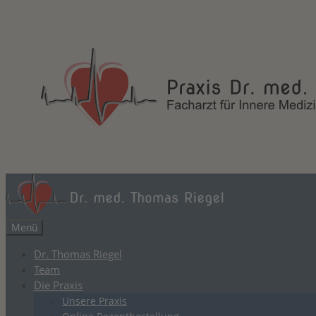
Zum
Inhalt
springen
Menü
Dr. Thomas Riegel
Team
Die Praxis
Unsere Praxis