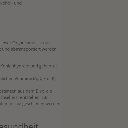
lkohol- und
 Unser Organismus ist nur
t und abtransportiert werden.
d Kohlenhydrate und geben sie
lichen Vitamine (A,D, E u. K)
ubstanzen aus dem Blut, die
sel erst entstehen, z.B.
oblemlos ausgeschieden werden
gesundheit