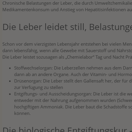
Chronische Belastungen der Leber, die durch Umweltchemikali
Medikamentenkonsum und Anstieg von Hepatitisinfektionen ausg
Die Leber leidet still, Belastung
Schon vor dem vierzigsten Lebensjahr entstehen bei vielen Men
dann lebensfähig, wenn alle Gewebe mit Sauerstoff und Nährsto
Die Leber leistet sozusagen als „Chemielabor“ Tag und Nacht Prä
Stoffwechselorgan: Die Leberzellen nehmen aus dem Darm 
dann ab an andere Organe. Auch der Vitamin- und Hormon
Drüsenorgan: Die Leber stellt den Gallensaft her, der für d
zur Verfügung zu stellen
Entgiftungs- und Ausscheidungsorgan: Die Leber ist die wes
entweder mit der Nahrung aufgenommen wurden (Schwermet
hochgiftigen Ammoniak. Die Leber baut die Schadstoffe 
können.
Die biologische Entgiftungskur