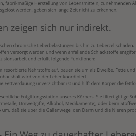
en, fabrikmäßige Herstellung von Lebensmitteln, zunehmenden A
elöst werden, geben sich lange Zeit nicht zu erkennen.
en zeigen sich nur indirekt.
schen chronische Leberbelastungen bis hin zu Leberzellschäden.
ffen versorgt werden und wenn anfallende Schlackstoffe entgifte
zisionsarbeit und erfüllt folgende Funktionen:
resorbierte Nährstoffe auf, bauen sie um als Eiweiße, Fette un
haushalt wird von der Leber koordiniert.
ie Fettverdauung unverzichtbar ist und hilft dem Körper die fettlös
entliche Entgiftungsstation unseres Körpers. Sie filtert giftige S
alle, Umweltgifte, Alkohol, Medikamente), oder beim Stoffwech
so um, daß sie über die Gallenwege, den Darm und die Nieren pr
 – Ein Weg zu dauerhafter Leber