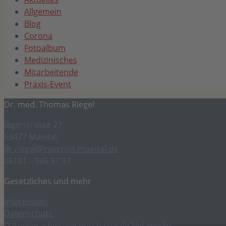
Allgemein
Blog
Corona
Fotoalbum
Medizinisches
Mitarbeitende
Praxis-Event
Dr. med. Thomas Riegel
Jägerstrasse 27
63477 Maintal
dr.riegel@internist-maintal.de
06181 – 945 97 97
Gesetzliches und mehr
Impressum
Datenschutz
Datenverarbeitung durch soziale Netzwerke