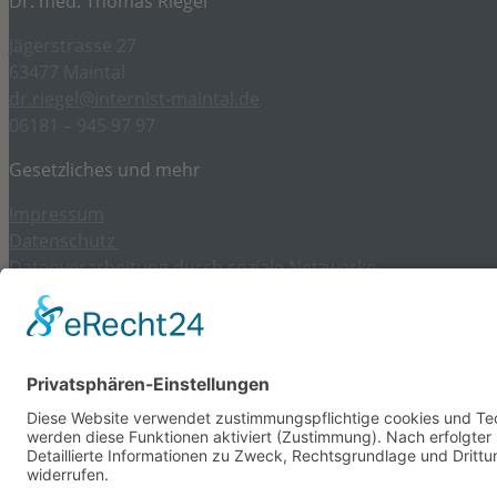
Dr. med. Thomas Riegel
Jägerstrasse 27
63477 Maintal
dr.riegel@internist-maintal.de
06181 – 945 97 97
Gesetzliches und mehr
Impressum
Datenschutz
Datenverarbeitung durch soziale Netzwerke
Kontakt
Cookie-Einstellungen
Aktuelles und Themen
April 2026 -Frau Daniela Greh, unsere „Dani“ – im w
Juni 2026 – Frau Astrid Mann kommt ins Team
Januar 2026 – Frau Ebru Yancar aus der Elternzeit zu