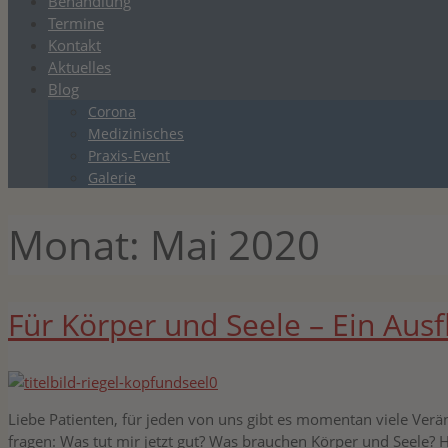
Behandlung
Termine
Kontakt
Aktuelles
Blog
Corona
Medizinisches
Praxis-Event
Galerie
Monat:
Mai 2020
Für Körper und Seele – Ein Ausf
Liebe Patienten, für jeden von uns gibt es momentan viele Ver
fragen: Was tut mir jetzt gut? Was brauchen Körper und Seele? H