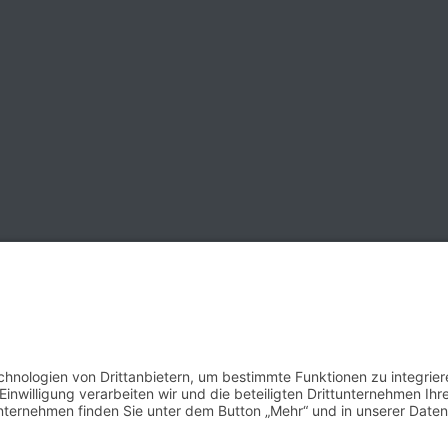
ohlverdienten Ruhestand
rück