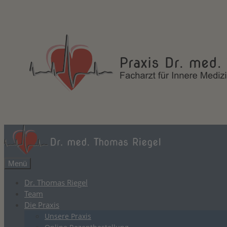
Zum
Inhalt
springen
Menü
Dr. Thomas Riegel
Team
Die Praxis
Unsere Praxis