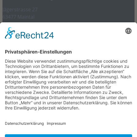
Jägerstrasse 27
63477 Maintal
dr.riegel@internist-maintal.de
06181 – 945 97 97
Gesetzliches und mehr
Impressum
Datenschutz
Datenverarbeitung durch soziale Netzwerke
Kontakt
Cookie-Einstellungen
Aktuelles und Themen
April 2026 -Frau Daniela Greh, unsere „Dani“ – im
wohlverdienten Ruhestand
Juni 2026 – Frau Astrid Mann kommt ins Team
Januar 2026 – Frau Ebru Yancar aus der Elternzeit