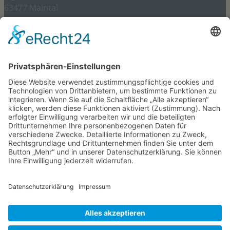
63477 Maintal
dr.riegel@internist-maintal.de
06181 – 945 97 97
Gesetzliches und mehr
Impressum
Datenschutz
Datenverarbeitung durch soziale Netzwerke
Kontakt
Cookie-Einstellungen
Aktuelles und Themen
April 2026 -Frau Daniela Greh, unsere „Dani“ – im
wohlverdienten Ruhestand
Juni 2026 – Frau Astrid Mann kommt ins Team
Januar 2026 – Frau Ebru Yancar aus der Elternzeit
zurück