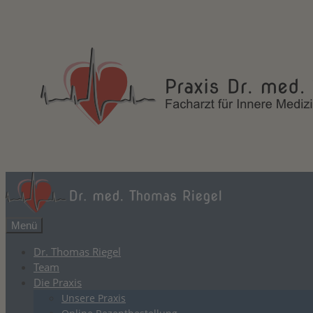
Zum
Inhalt
springen
Menü
Dr. Thomas Riegel
Team
Die Praxis
Unsere Praxis