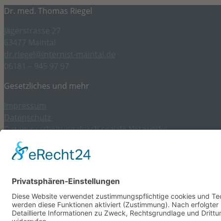
Dr. med. Thomas Riegel
Jägerstrasse 27
63477 Maintal
dr.riegel@internist-maintal.de
06181 – 945 97 97
Gesetzliches und mehr
Impressum
Datenschutz
Datenverarbeitung durch soziale Netzwerke
Kontakt
Cookie-Einstellungen
Aktuelles und Themen
April 2026 -Frau Daniela Greh, unsere „Dani“ – im w
Juni 2026 – Frau Astrid Mann kommt ins Team
Januar 2026 – Frau Ebru Yancar aus der Elternzeit zu