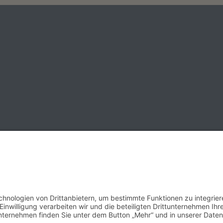
ohlverdienten Ruhestand
rück