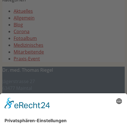
Aktuelles
Allgemein
Blog
Corona
Fotoalbum
Medizinisches
Mitarbeitende
Praxis-Event
Dr. med. Thomas Riegel
Jägerstrasse 27
63477 Maintal
dr.riegel@internist-maintal.de
06181 – 945 97 97
Gesetzliches und mehr
Impressum