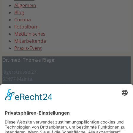
Allgemein
Blog
Corona
Fotoalbum
Medizinisches
Mitarbeitende
Praxis-Event
Dr. med. Thomas Riegel
Jägerstrasse 27
63477 Maintal
dr.riegel@internist-maintal.de
06181 – 945 97 97
Gesetzliches und mehr
Impressum
Datenschutz
Datenverarbeitung durch soziale Netzwerke