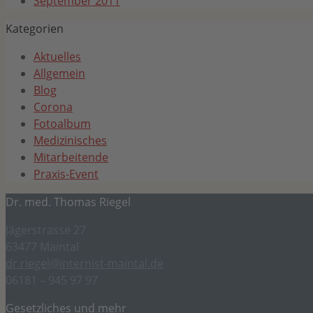
September 2011
Kategorien
Aktuelles
Allgemein
Blog
Corona
Fotoalbum
Medizinisches
Mitarbeitende
Praxis-Event
Dr. med. Thomas Riegel
Jägerstrasse 27
63477 Maintal
dr.riegel@internist-maintal.de
06181 – 945 97 97
Gesetzliches und mehr