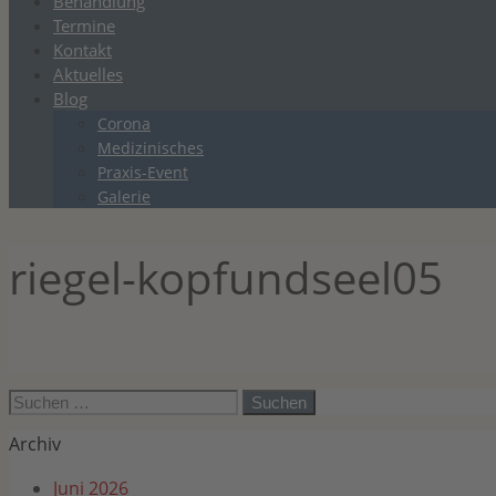
Behandlung
Termine
Kontakt
Aktuelles
Blog
Corona
Medizinisches
Praxis-Event
Galerie
riegel-kopfundseel05
Suchen
nach:
Archiv
Juni 2026