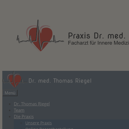
Zum
Inhalt
springen
Menü
Dr. Thomas Riegel
Team
Die Praxis
Unsere Praxis