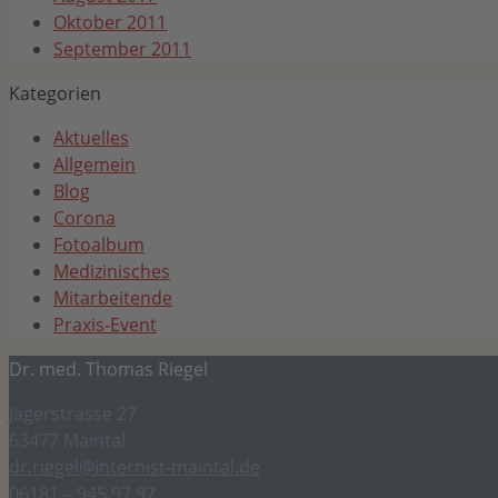
Oktober 2011
September 2011
Kategorien
Aktuelles
Allgemein
Blog
Corona
Fotoalbum
Medizinisches
Mitarbeitende
Praxis-Event
Dr. med. Thomas Riegel
Jägerstrasse 27
63477 Maintal
dr.riegel@internist-maintal.de
06181 – 945 97 97