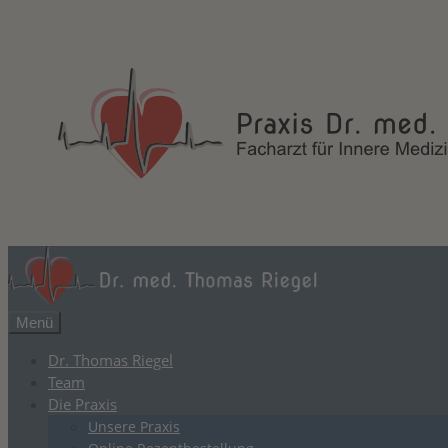
Zum
Inhalt
springen
Menü
Dr. Thomas Riegel
Team
Die Praxis
Unsere Praxis