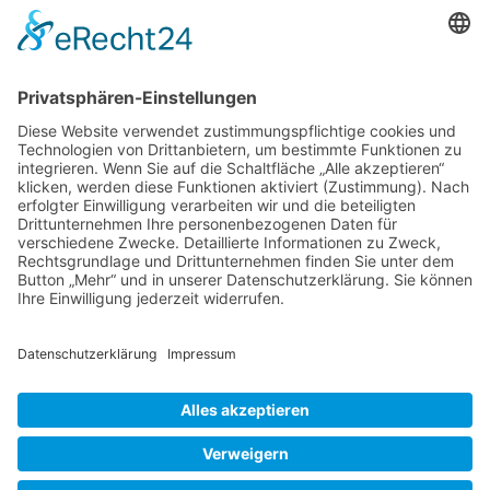
06181 – 945 97 97
Gesetzliches und mehr
Impressum
Datenschutz
Datenverarbeitung durch soziale Netzwerke
Kontakt
Cookie-Einstellungen
Aktuelles und Themen
April 2026 -Frau Daniela Greh, unsere „Dani“ – im
wohlverdienten Ruhestand
Juni 2026 – Frau Astrid Mann kommt ins Team
Januar 2026 – Frau Ebru Yancar aus der Elternzeit
zurück
2026 © Dr. med. Thomas Riegel - Design und Umsetzung: