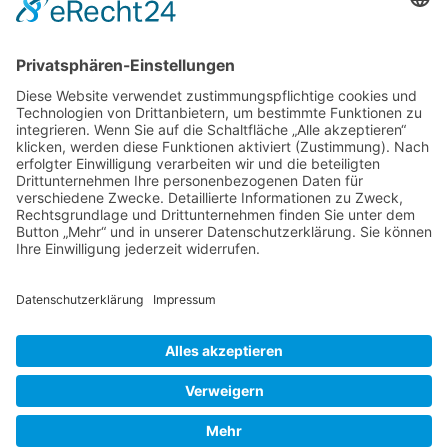
Gesetzliches und mehr
Impressum
Datenschutz
Datenverarbeitung durch soziale Netzwerke
Kontakt
Cookie-Einstellungen
Aktuelles und Themen
April 2026 -Frau Daniela Greh, unsere „Dani“ – im
wohlverdienten Ruhestand
Juni 2026 – Frau Astrid Mann kommt ins Team
Januar 2026 – Frau Ebru Yancar aus der Elternzeit
zurück
2026 © Dr. med. Thomas Riegel - Design und Umsetzung:
pixelladen.de